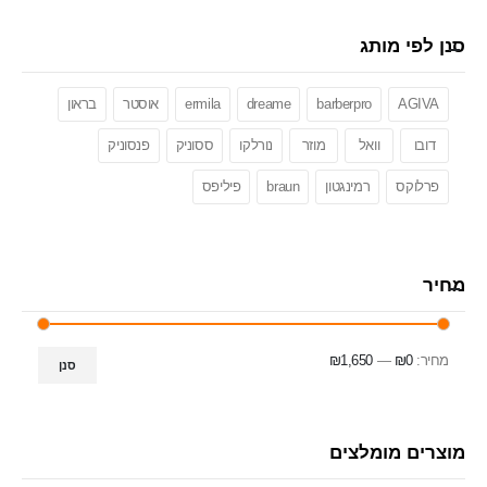
סנן לפי מותג
AGIVA
barberpro
dreame
ermila
אוסטר
בראון
דובו
וואל
מוזר
נורלקו
ססוניק
פנסוניק
פרלוקס
רמינגטון
braun
פיליפס
מחיר
מחיר:
₪0
—
₪1,650
סנן
מוצרים מומלצים