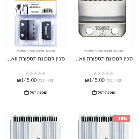
מבצעים
,
סכינים למכונת תספורת
מבצעים
,
סכינים למכונת תספורת
סכין למכונת תספורת וואל 5 כוכבים Wahl 5 STAR BALDING 2105 (העתק)
סכין למכונת תספורת וואל מגיק קליפ,5 כוכבים סיניור Wahl MAGIC CLIP SENIOR 2191
0
מתוך 5
0
מתוך 5
₪
145.00
₪
145.00
₪
199.00
₪
199.00
הוספה לסל
הוספה לסל
-19%