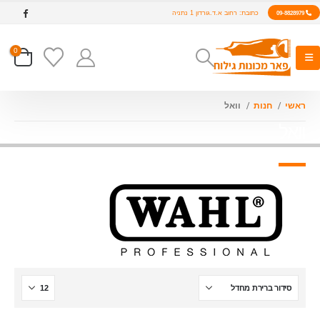
כתובת: רחוב א.ד.גורדון 1 נתניה
09-8828979
0
ראשי
חנות
וואל
וואל