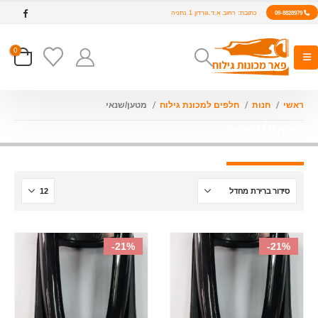
כתובת: רחוב א.ד.גורדון 1 נתניה
09-8828979
0
ראשי
חנות
חלפים למכונת גילוח
מטען/שנאי
מטען/שנאי
-21%
-21%