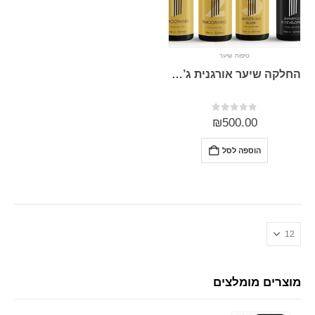
טיפוח שיער
החלקה שיער אורגנית ג’ל 1 ליטר ArielPRO אריאל פרו
0
מתוך 5
₪
500.00
הוספה לסל
מוצרים מומלצים